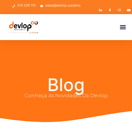
214 229 110
sales@devlop.systems
Blog
Conheça As Novidades Da Devlop