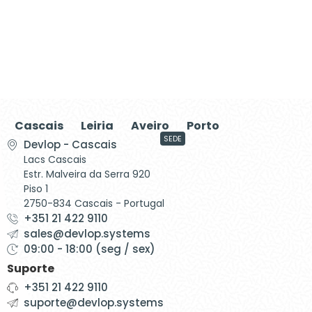
Cascais
Leiria
Aveiro
Porto
SEDE
Devlop - Cascais
Lacs Cascais
Estr. Malveira da Serra 920
Piso 1
2750-834 Cascais - Portugal
+351 21 422 9110
sales@devlop.systems
09:00 - 18:00 (seg / sex)
Suporte
+351 21 422 9110
suporte@devlop.systems