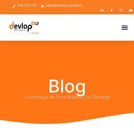
214 229 110
sales@devlop.systems
Blog
Conheça As Novidades Da Devlop