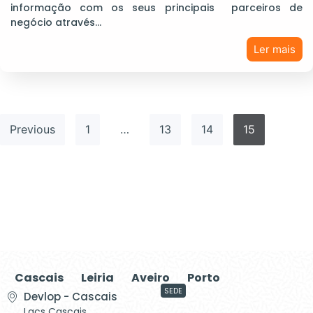
informação com os seus principais parceiros de
negócio através…
Ler mais
Previous
1
…
13
14
15
Cascais
Leiria
Aveiro
Porto
SEDE
Devlop - Cascais
Lacs Cascais