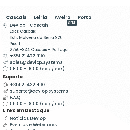
Cascais
Leiria
Aveiro
Porto
SEDE
Devlop - Cascais
Lacs Cascais
Estr. Malveira da Serra 920
Piso 1
2750-834 Cascais - Portugal
+351 21 422 9110
sales@devlop.systems
09:00 - 18:00 (seg / sex)
Suporte
+351 21 422 9110
suporte@devlop.systems
F.A.Q
09:00 - 18:00 (seg / sex)
Links em Destaque
Notícias Devlop
Eventos e Webinares