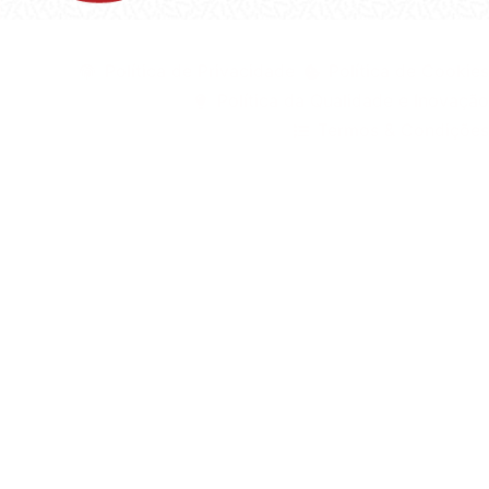
©1999 - Devlop - All Rights Reserved
Política de Privacidade
Política de Cookies
Política da Qualidade e Inovação
Termos & Condições