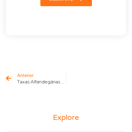
Anterior
Taxas Alfandegárias para Encomendas abaixo de 150€: o impacto para o seu negócio e como se antecipar
Explore