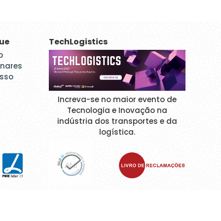
que
TechLogistics
p
inares
esso
Increva-se no maior evento de
Tecnologia e Inovação na
indústria dos transportes e da
logística.
ca de Cookies
Política da Qualidade e Inovação
Termos & Condições