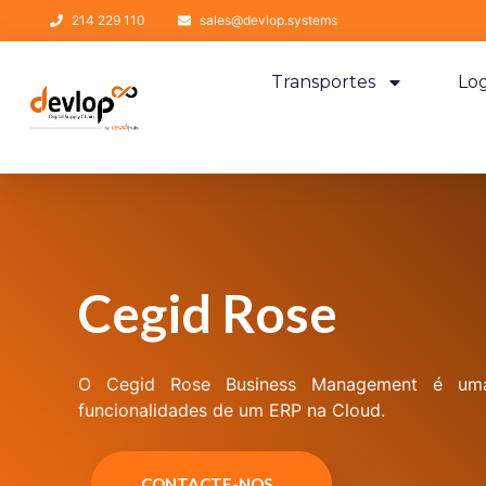
214 229 110
sales@devlop.systems
Transportes
Log
Cegid Rose
O Cegid
Rose Business Management
é uma
funcionalidades de um
ERP na Cloud
.
CONTACTE-NOS