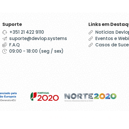
Suporte
Links em Desta
+351 21 422 9110
Notícias Devlo
suporte@devlop.systems
Eventos e Web
F.A.Q
Casos de Suc
09:00 - 18:00 (seg / sex)
Política de Privacidade
Políti