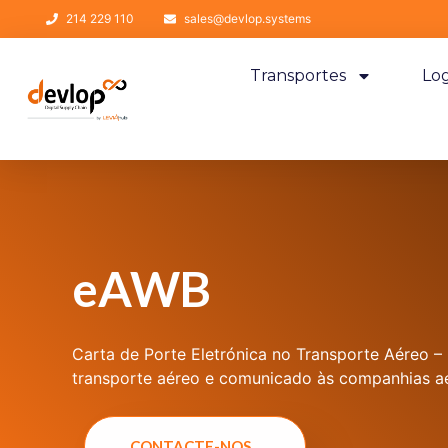
214 229 110
sales@devlop.systems
Transportes
Log
eAWB
Carta de Porte Eletrónica no Transporte Aéreo –
transporte aéreo e comunicado às companhias a
CONTACTE-NOS