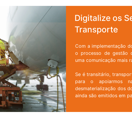
Digitalize os
Transporte
Com a implementação do
o processo de gestão 
uma comunicação mais rá
Se é transitário, transp
para o apoiarmos na
desmaterialização dos do
ainda são emitidos em pa