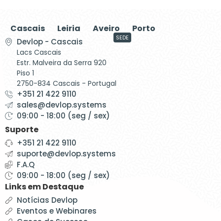
Cascais
Leiria
Aveiro
Porto
SEDE
Devlop - Cascais
Lacs Cascais
Estr. Malveira da Serra 920
Piso 1
2750-834 Cascais - Portugal
+351 21 422 9110
sales@devlop.systems
09:00 - 18:00 (seg / sex)
Suporte
+351 21 422 9110
suporte@devlop.systems
F.A.Q
09:00 - 18:00 (seg / sex)
Links em Destaque
Notícias Devlop
Eventos e Webinares