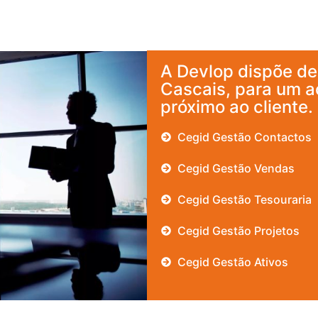
A Devlop dispõe de 3
Cascais, para um 
próximo ao cliente.
Cegid Gestão Contactos
Cegid Gestão Vendas
Cegid Gestão Tesouraria
Cegid Gestão Projetos
Cegid Gestão Ativos