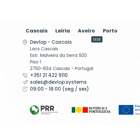
Cascais
Leiria
Aveiro
Porto
SEDE
Devlop - Cascais
Lacs Cascais
Estr. Malveira da Serra 920
Piso 1
2750-834 Cascais - Portugal
+351 21 422 9110
sales@devlop.systems
09:00 - 18:00 (seg / sex)
©1999 - Devlop - All Rights Reserved