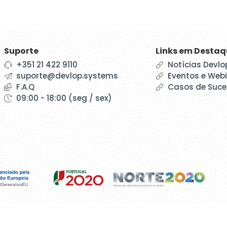
Suporte
Links em Desta
+351 21 422 9110
Notícias Devlo
suporte@devlop.systems
Eventos e Web
F.A.Q
Casos de Suc
09:00 - 18:00 (seg / sex)
Política de Privacidade
Políti