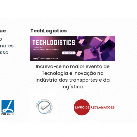
que
TechLogistics
p
inares
esso
Increva-se no maior evento de
Tecnologia e Inovação na
indústria dos transportes e da
logística.
ca de Cookies
Política da Qualidade e Inovação