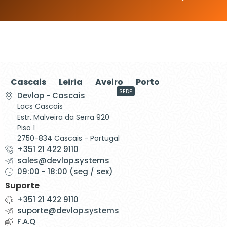
Cascais
Leiria
Aveiro
Porto
SEDE
Devlop - Cascais
Lacs Cascais
Estr. Malveira da Serra 920
Piso 1
2750-834 Cascais - Portugal
+351 21 422 9110
sales@devlop.systems
09:00 - 18:00 (seg / sex)
Suporte
+351 21 422 9110
suporte@devlop.systems
F.A.Q