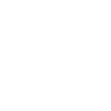
Política da Qualidade e Inovação
Termos & Condições