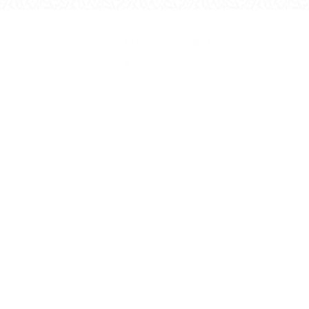
©1999 - Devlop - All Rights Reserved
Política de Privacidade
Política de Cookies
Política da Qualidade e Inovação
Termos & Condições