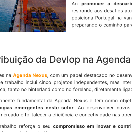
Ao
promover a descarbo
responde aos desafios atu
posiciona Portugal na van
preparando o caminho para
ribuição da Devlop na Agend
tes na
Agenda Nexus
, com um papel destacado no desenv
e trabalho inclui cinco projetos independentes, mas inte
ica, tanto no hinterland como no foreland, diretamente liga
onente fundamental da Agenda Nexus e tem como objet
gias emergentes neste setor.
Ao desenvolver novos p
ercado e fortalecer a eficiência e conectividade nas oper
trabalho reforça o seu
compromisso em inovar e contrib