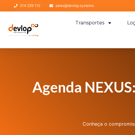
214 229 110
sales@devlop.systems
Transportes
Log
Agenda NEXUS: 
Conheça o compromisso 