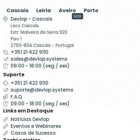
Cascais
Leiria
Aveiro
Porto
SEDE
Devlop - Cascais
Lacs Cascais
Estr. Malveira da Serra 920
Piso 1
2750-834 Cascais - Portugal
+351 21 422 9110
sales@devlop.systems
09:00 - 18:00 (seg / sex)
Suporte
+351 21 422 9110
suporte@devlop.systems
F.A.Q
09:00 - 18:00 (seg / sex)
Links em Destaque
Notícias Devlop
Eventos e Webinares
Casos de Sucesso