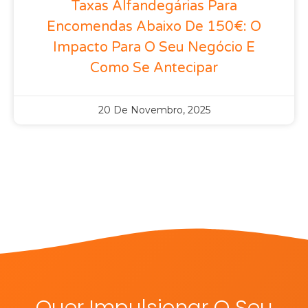
Taxas Alfandegárias Para
Encomendas Abaixo De 150€: O
Impacto Para O Seu Negócio E
Como Se Antecipar
20 De Novembro, 2025
Quer Impulsionar O Seu