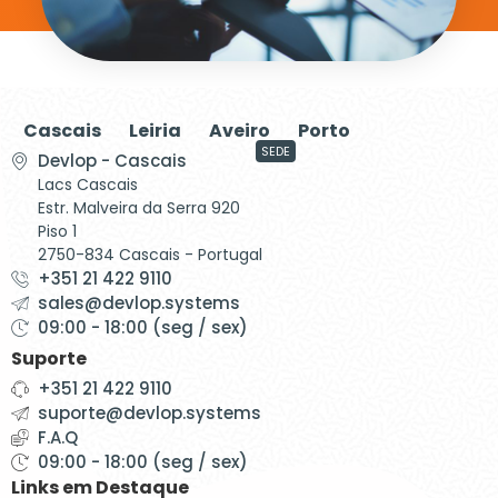
Cascais
Leiria
Aveiro
Porto
SEDE
Devlop - Cascais
Lacs Cascais
Estr. Malveira da Serra 920
Piso 1
2750-834 Cascais - Portugal
+351 21 422 9110
sales@devlop.systems
09:00 - 18:00 (seg / sex)
Suporte
+351 21 422 9110
suporte@devlop.systems
F.A.Q
09:00 - 18:00 (seg / sex)
Links em Destaque