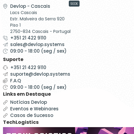
SEDE
Devlop - Cascais
Lacs Cascais
Estr. Malveira da Serra 920
Piso 1
2750-834 Cascais - Portugal
+351 21 422 9110
sales@devlop.systems
09:00 - 18:00 (seg / sex)
Suporte
+351 21 422 9110
suporte@devlop.systems
F.A.Q
09:00 - 18:00 (seg / sex)
Links em Destaque
Notícias Devlop
Eventos e Webinares
Casos de Sucesso
TechLogistics