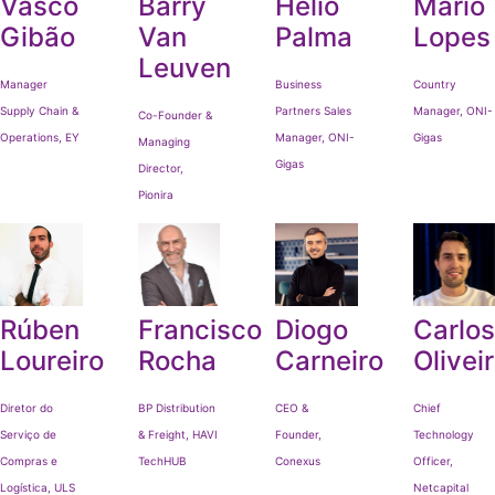
Vasco
Barry
Hélio
Mário
Gibão
Van
Palma
Lopes
Leuven
Manager
Business
Country
Supply Chain &
Partners Sales
Manager, ONI-
Co-Founder &
Operations, EY
Manager, ONI-
Gigas
Managing
Gigas
Director,
Pionira
Rúben
Francisco
Diogo
Carlos
Loureiro
Rocha
Carneiro
Olivei
Diretor do
BP Distribution
CEO &
Chief
Serviço de
& Freight, HAVI
Founder,
Technology
Compras e
TechHUB
Conexus
Officer,
Logística, ULS
Netcapital