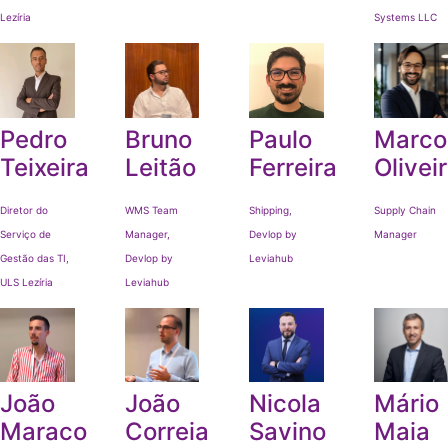
Lezíria
Systems LLC
Pedro
Bruno
Paulo
Marco
Teixeira
Leitão
Ferreira
Olivei
Diretor do
WMS Team
Shipping,
Supply Chain
Serviço de
Manager,
Devlop by
Manager
Gestão das TI,
Devlop by
Leviahub
ULS Lezíria
Leviahub
João
João
Nicola
Mário
Maraco
Correia
Savino
Maia