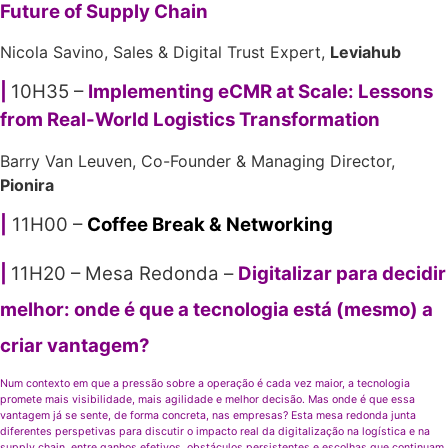
Future of Supply Chain
Nicola Savino,
Sales & Digital
Trust Expert
,
Leviahub
|
10H35 –
Implementing eCMR at Scale: Lessons
from Real-World Logistics Transformation
Barry
Van Leuven
, Co-Founder & Managing Director,
Pionira
|
11H00 –
Coffee Break & Networking
|
11H20 – Mesa Redonda –
Digitalizar para decidir
melhor: onde é que a tecnologia está (mesmo) a
criar vantagem?
Num contexto em que a pressão sobre a operação é cada vez maior, a tecnologia
promete mais visibilidade, mais agilidade e melhor decisão. Mas onde é que essa
vantagem já se sente, de forma concreta, nas empresas? Esta mesa redonda junta
diferentes perspetivas para discutir o impacto real da digitalização na logística e na
supply chain, entre ganhos efetivos, obstáculos persistentes e escolhas que continuam