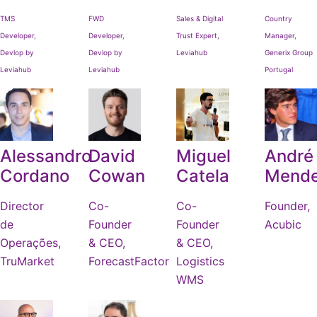
TMS
FWD
Sales & Digital
Country
Developer,
Developer,
Trust Expert
,
Manager,
Devlop by
Devlop by
Leviahub
Generix Group
Leviahub
Leviahub
Portugal
Alessandro
David
Miguel
André
Cordano
Cowan
Catela
Mend
Director
Co-
Co-
Founder,
de
Founder
Founder
Acubic
Operações,
& CEO,
& CEO,
TruMarket
ForecastFactor
Logistics
WMS