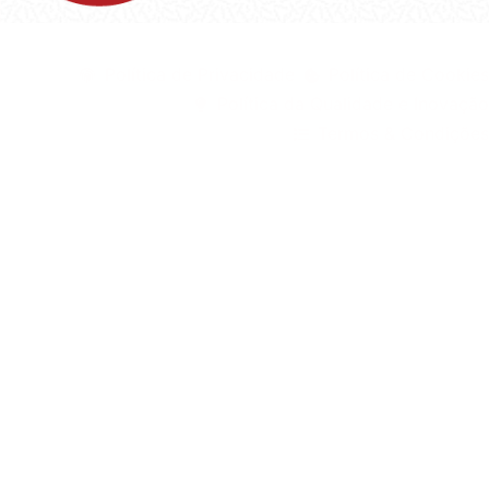
©1999 - Devlop - All Rights Reserved
Política de Privacidade
Política de Cookies
Política da Qualidade e Inovação
Termos & Condições