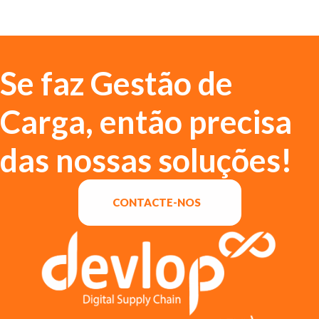
Se faz Gestão de
Carga, então precisa
das nossas soluções!
CONTACTE-NOS