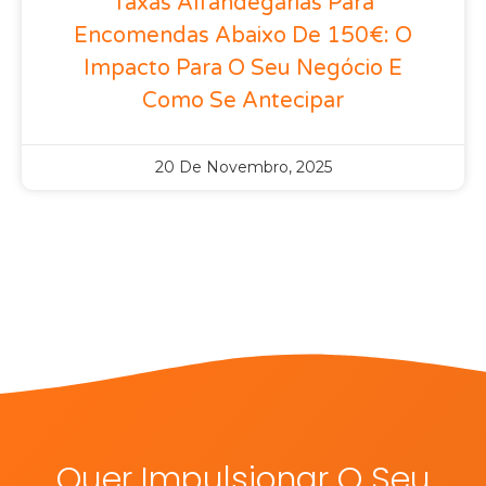
Taxas Alfandegárias Para
Encomendas Abaixo De 150€: O
Impacto Para O Seu Negócio E
Como Se Antecipar
20 De Novembro, 2025
Quer Impulsionar O Seu