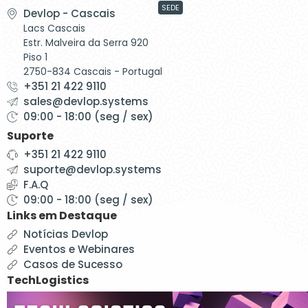
SEDE
Devlop - Cascais
Lacs Cascais
Estr. Malveira da Serra 920
Piso 1
2750-834 Cascais - Portugal
+351 21 422 9110
sales@devlop.systems
09:00 - 18:00 (seg / sex)
Suporte
+351 21 422 9110
suporte@devlop.systems
F.A.Q
09:00 - 18:00 (seg / sex)
Links em Destaque
Notícias Devlop
Eventos e Webinares
Casos de Sucesso
TechLogistics