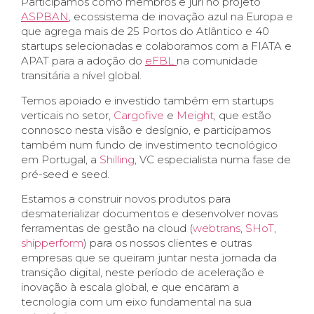
Participamos como membros e júri no projeto
ASPBAN
, ecossistema de inovação azul na Europa e
que agrega mais de 25 Portos do Atlântico e 40
startups selecionadas e colaboramos com a FIATA e
APAT para a adoção do
eFBL
na comunidade
transitária a nível global.
Temos apoiado e investido também em startups
verticais no setor,
Cargofive
e
Meight
, que estão
connosco nesta visão e desígnio, e participamos
também num fundo de investimento tecnológico
em Portugal, a
Shilling
, VC especialista numa fase de
pré-seed e seed.
Estamos a construir novos produtos para
desmaterializar documentos e desenvolver novas
ferramentas de gestão na cloud (
webtrans
,
SHoT
,
shipperform
) para os nossos clientes e outras
empresas que se queiram juntar nesta jornada da
transição digital, neste período de aceleração e
inovação à escala global, e que encaram a
tecnologia com um eixo fundamental na sua