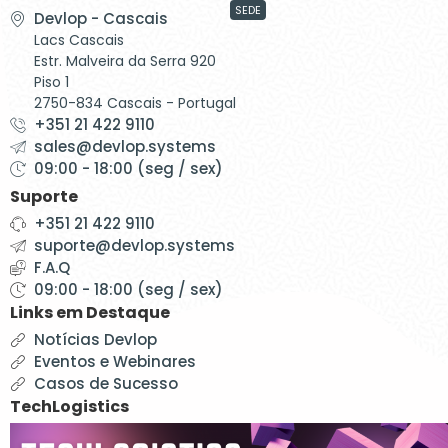
SEDE
Devlop - Cascais
Lacs Cascais
Estr. Malveira da Serra 920
Piso 1
2750-834 Cascais - Portugal
+351 21 422 9110
sales@devlop.systems
09:00 - 18:00 (seg / sex)
Suporte
+351 21 422 9110
suporte@devlop.systems
F.A.Q
09:00 - 18:00 (seg / sex)
Links em Destaque
Notícias Devlop
Eventos e Webinares
Casos de Sucesso
TechLogistics