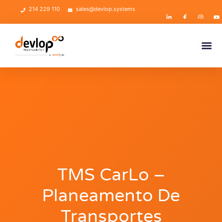
214 229 110
sales@devlop.systems
TMS CarLo –
Planeamento De
Transportes