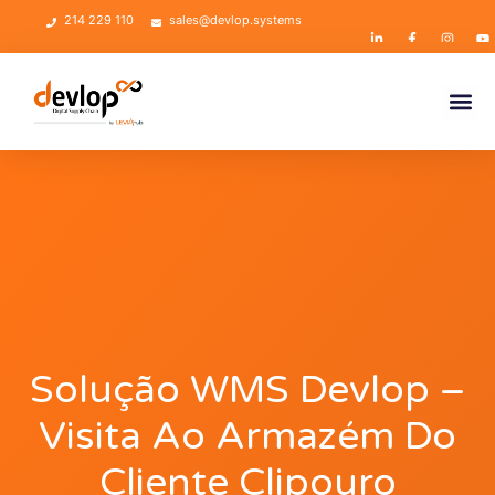
214 229 110
sales@devlop.systems
Solução WMS Devlop –
Visita Ao Armazém Do
Cliente Clipouro