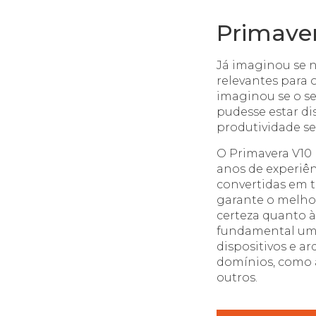
Primave
Já imaginou se n
relevantes para 
imaginou se o se
pudesse estar di
produtividade s
O Primavera V10 
anos de experiên
convertidas em t
garante o melhor
certeza quanto à
fundamental um 
dispositivos e a
domínios, como a
outros.