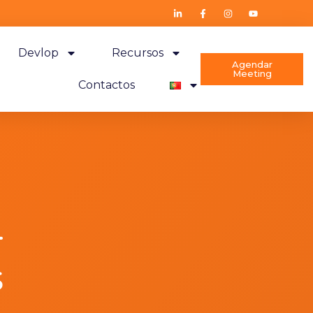
Devlop
Recursos
Agendar
Meeting
Contactos
–
s