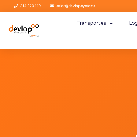
214 229 110
sales@devlop.systems
Transportes
Log