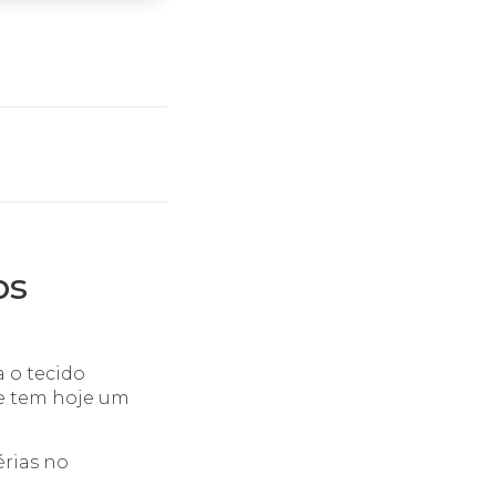
os
 o tecido
e tem hoje um
rias no