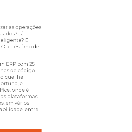
izar as operações
quados? Já
teligente? E
? O acréscimo de
 Um ERP com 25
nhas de código
o que lhe
ortuna, e
fice, onde é
as plataformas,
s, em vários
abilidade, entre