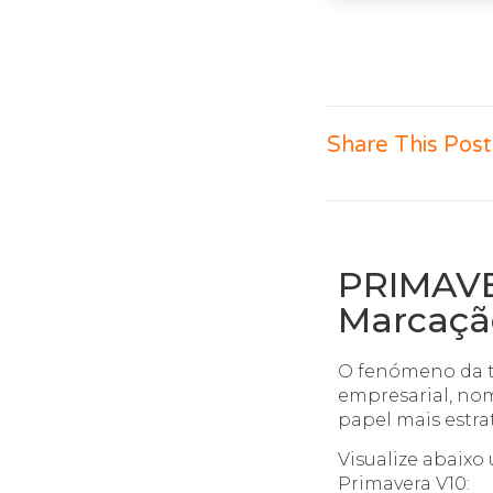
Share This Post
PRIMAVE
Marcação
O fenómeno da tr
empresarial, no
papel mais estra
Visualize abaix
Primavera V10: