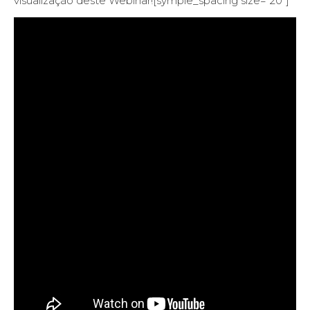
visualização deste Webinar![symple_spacing size=”20″]