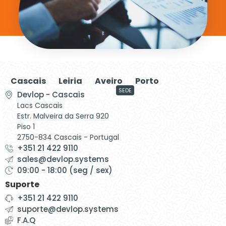
Cascais
Leiria
Aveiro
Porto
SEDE
Devlop - Cascais
Lacs Cascais
Estr. Malveira da Serra 920
Piso 1
2750-834 Cascais - Portugal
+351 21 422 9110
sales@devlop.systems
09:00 - 18:00 (seg / sex)
Suporte
+351 21 422 9110
suporte@devlop.systems
F.A.Q