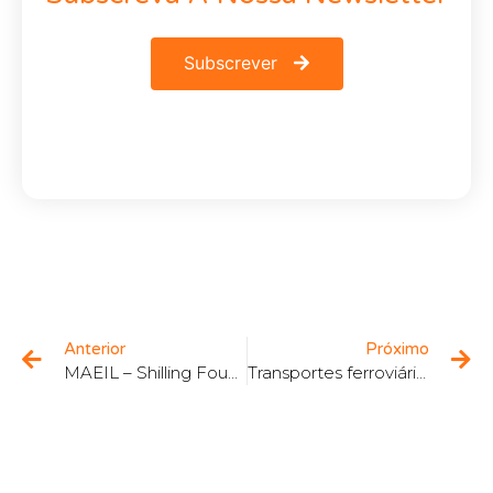
Subscrever
Anterior
Próximo
MAEIL – Shilling Founders Fund
Transportes ferroviários e alfândegas: os principais obstáculos ao desenvolvimento do sector logístico em Portugal