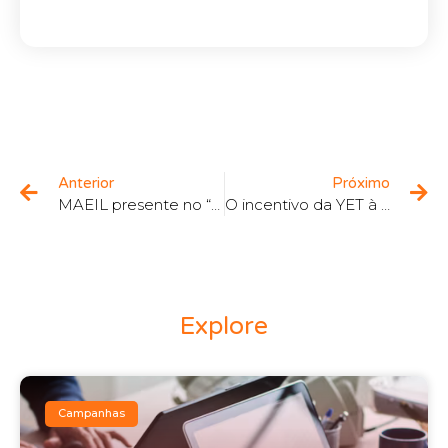
Anterior
Próximo
MAEIL presente no “2 Dias 2 Portos” em Aveiro e Figueira da Foz
O incentivo da YET à obrigatoriedade da Faturação Eletrónica
Explore
Campanhas