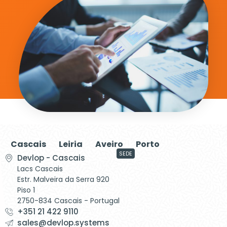
Cascais
Leiria
Aveiro
Porto
SEDE
Devlop - Cascais
Lacs Cascais
Estr. Malveira da Serra 920
Piso 1
2750-834 Cascais - Portugal
+351 21 422 9110
sales@devlop.systems