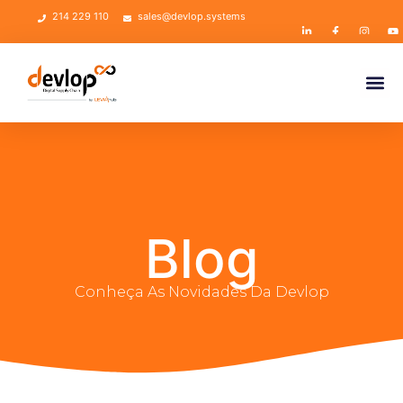
214 229 110
sales@devlop.systems
Blog
Conheça As Novidades Da Devlop