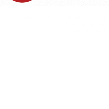
©1999 - Devlop - All Rights Reserved
Política de Privacidade
Política de Cookies
Política da Qualidade e Inovação
Termos & Condições