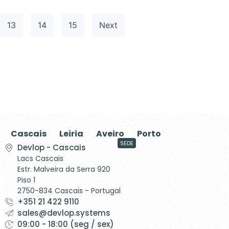
13
14
15
Next
Cascais
Leiria
Aveiro
Porto
SEDE
Devlop - Cascais
Lacs Cascais
Estr. Malveira da Serra 920
Piso 1
2750-834 Cascais - Portugal
+351 21 422 9110
sales@devlop.systems
09:00 - 18:00 (seg / sex)