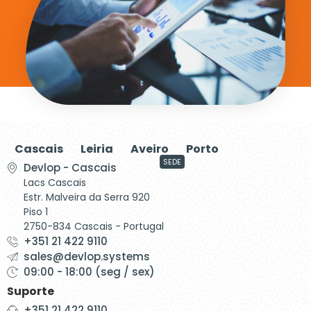
Cascais
Leiria
Aveiro
Porto
SEDE
Devlop - Cascais
Lacs Cascais
Estr. Malveira da Serra 920
Piso 1
2750-834 Cascais - Portugal
+351 21 422 9110
sales@devlop.systems
09:00 - 18:00 (seg / sex)
Suporte
+351 21 422 9110