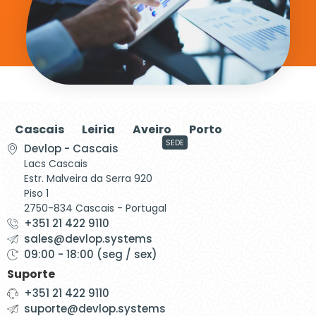
Cascais
Leiria
Aveiro
Porto
SEDE
Devlop - Cascais
Lacs Cascais
Estr. Malveira da Serra 920
Piso 1
2750-834 Cascais - Portugal
+351 21 422 9110
sales@devlop.systems
09:00 - 18:00 (seg / sex)
Suporte
+351 21 422 9110
suporte@devlop.systems