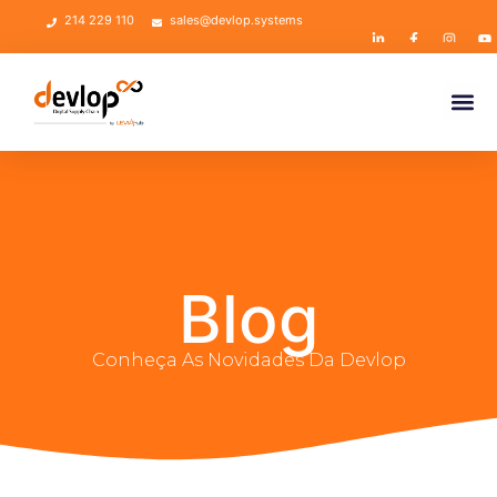
214 229 110
sales@devlop.systems
Blog
Conheça As Novidades Da Devlop