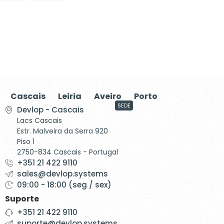
Cascais
Leiria
Aveiro
Porto
SEDE
Devlop - Cascais
Lacs Cascais
Estr. Malveira da Serra 920
Piso 1
2750-834 Cascais - Portugal
+351 21 422 9110
sales@devlop.systems
09:00 - 18:00 (seg / sex)
Suporte
+351 21 422 9110
suporte@devlop.systems