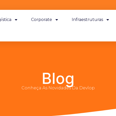
ística
Corporate
Infraestruturas
Blog
Conheça As Novidades Da Devlop