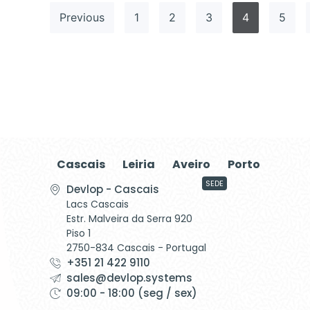
Previous
1
2
3
4
5
Cascais
Leiria
Aveiro
Porto
SEDE
Devlop - Cascais
Lacs Cascais
Estr. Malveira da Serra 920
Piso 1
2750-834 Cascais - Portugal
+351 21 422 9110
sales@devlop.systems
09:00 - 18:00 (seg / sex)