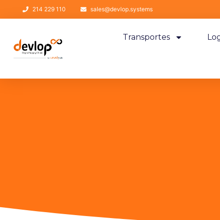
214 229 110
sales@devlop.systems
Transportes
Log