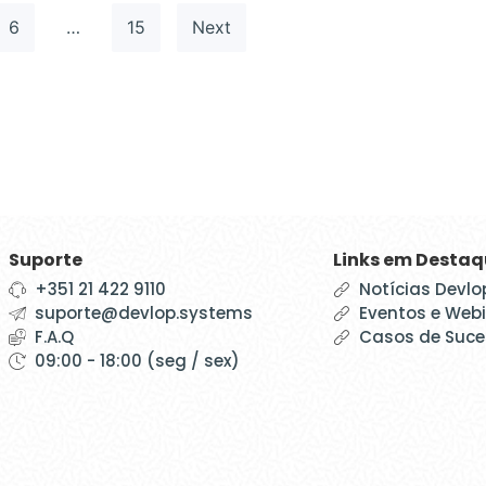
6
…
15
Next
Suporte
Links em Desta
+351 21 422 9110
Notícias Devlo
suporte@devlop.systems
Eventos e Web
F.A.Q
Casos de Suc
09:00 - 18:00 (seg / sex)