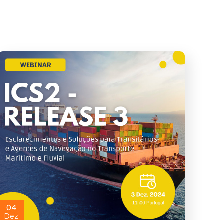
04
Dez