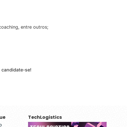
coaching, entre outros;
, candidate-se!
que
TechLogistics
p