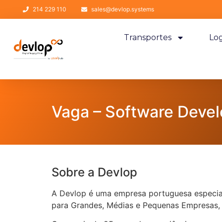
214 229 110
sales@devlop.systems
Transportes
Log
Vaga – Software Devel
Sobre a Devlop
A Devlop é uma empresa portuguesa especial
para Grandes, Médias e Pequenas Empresas, 