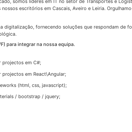
ado, somos líderes em IT no setor de Transportes e Logí
s nossos escritórios em Cascais, Aveiro e Leiria. Orgulha
.
da digitalização, fornecendo soluções que respondam de f
lógica.
) para integrar na nossa equipa.
r projectos em C#;
r projectos em React\Angular;
works (html, css, javascript);
rials / bootstrap / jquery;