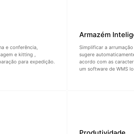
Armazém Intelig
ha e conferência,
Simplificar a arrumaçã
gem e kitting ,
sugere automaticamente
eparação para expedição.
acordo com as caracterí
um software de WMS log
Produtividade