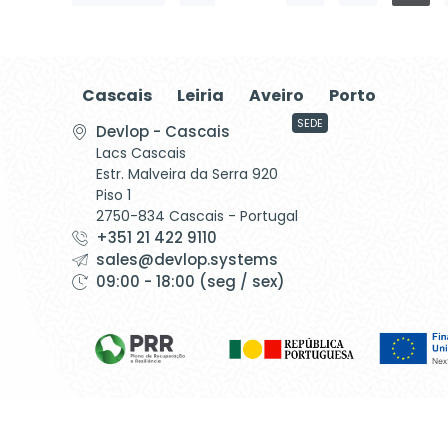
Cascais
Leiria
Aveiro
Porto
SEDE
Devlop - Cascais
Lacs Cascais
Estr. Malveira da Serra 920
Piso 1
2750-834 Cascais - Portugal
+351 21 422 9110
sales@devlop.systems
09:00 - 18:00 (seg / sex)
©1999 - Devlop - All Rights Reserved