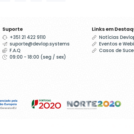
Suporte
Links em Desta
+351 21 422 9110
Notícias Devlo
suporte@devlop.systems
Eventos e Web
F.A.Q
Casos de Suc
09:00 - 18:00 (seg / sex)
Política de Privacidade
Políti