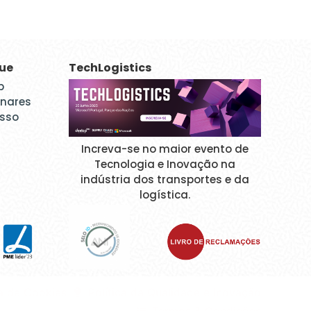
que
TechLogistics
p
inares
esso
Increva-se no maior evento de
Tecnologia e Inovação na
indústria dos transportes e da
logística.
ca de Cookies
Política da Qualidade e Inovação
Termos & Condições