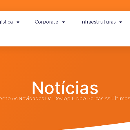
ística
Corporate
Infraestruturas
Notícias
ento Às Novidades Da Devlop E Não Percas As Últimas