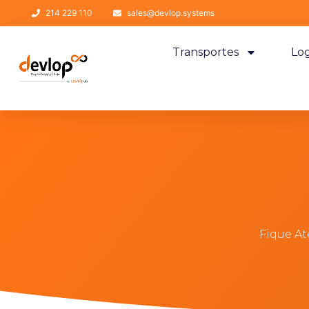
214 229 110
sales@devlop.systems
Transportes
Log
Fique At