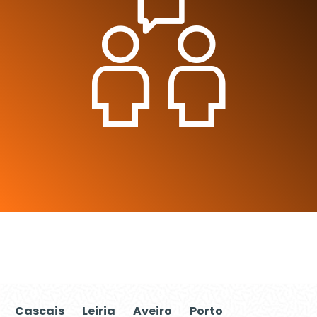
Cascais
Leiria
Aveiro
Porto