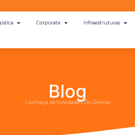
ística
Corporate
Infraestruturas
Blog
Conheça As Novidades Da Devlop