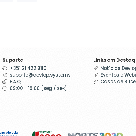
Suporte
Links em Desta
+351 21 422 9110
Notícias Devlo
suporte@devlop.systems
Eventos e Web
F.A.Q
Casos de Suc
09:00 - 18:00 (seg / sex)