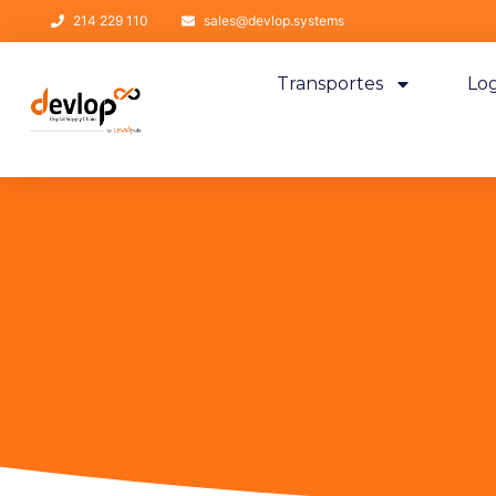
214 229 110
sales@devlop.systems
Transportes
Log